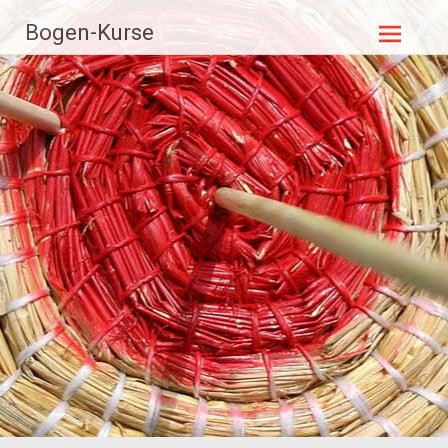
Bogen-Kurse
Weiter
zum
Inhalt